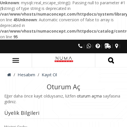
Unknown
: mysqli::real_escape_string(): Passing null to parameter #1
($string) of type string is deprecated in
/var/www/vhosts/numaconcept.com/httpdocs/system/library
on line
45
Unknown
: Automatic conversion of false to array is
deprecated in
/var/www/vhosts/numaconcept.com/httpdocs/catalog/control
on line
95
Hesabım
Kayıt Ol
Oturum Aç
Eğer daha önce kayıt olduysanız, lütfen
oturum açma
sayfasına
gidiniz.
Üyelik Bilgileri
Müşteri Grubu