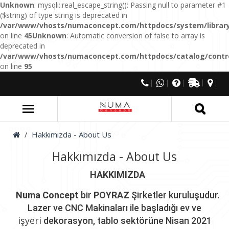
Unknown
: mysqli::real_escape_string(): Passing null to parameter #1
($string) of type string is deprecated in
/var/www/vhosts/numaconcept.com/httpdocs/system/library
on line
45
Unknown
: Automatic conversion of false to array is
deprecated in
/var/www/vhosts/numaconcept.com/httpdocs/catalog/control
on line
95
Hakkımızda - About Us
Hakkımızda - About Us
HAKKIMIZDA
Numa Concept
bir
POYRAZ
Şirketler kuruluşudur.
Lazer ve CNC Makinaları ile başladığı
ev
ve
işyeri
dekorasyon, tablo sektörüne Nisan 2021