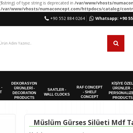
($string) of type string is deprecated in
/var/www/vhosts/numaconc
n
/var/www/vhosts/numaconcept.com/httpdocs/catalog/contro
+90 552 884 0264
Whatsapp: +90 55
DEKORASYON
KİŞİYE ÖZE
 -
RAF CONCEPT
ÜRÜNLERİ -
ÜRÜNLER -
SAATLER -
T
- SHELF
DECORATION
PERSONALIZ
WALL CLOCKS
CONCEPT
PRODUCTS
PRODUCTS
Müslüm Gürses Silüeti Mdf T