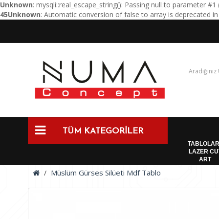
Unknown
: mysqli::real_escape_string(): Passing null to parameter #1 
45
Unknown
: Automatic conversion of false to array is deprecated i
TÜM KATEGORİLER
TABLOLAR
LAZER CU
ART
Müslüm Gürses Silüeti Mdf Tablo