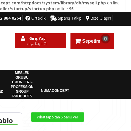
ept.com/httpdocs/system/library/db/mysqli.php
on line
ller/startup/startup.php
on line
95
2 884 0264
Ortaklık
Sipariş Takip
Bize Ulaşın
Giriş Yap
0
Sepetim
veya Kayıt Ol
MESLEK
GRUBU
L
ÜRÜNLERİ -
PROFESSION
NUMACONCEPT
ED
GROUP
PRODUCTS
ablo