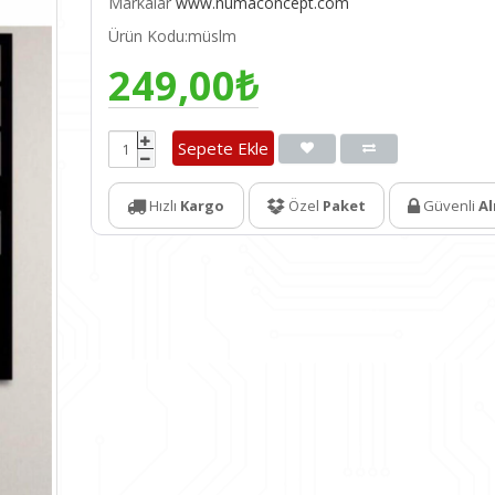
Markalar
www.numaconcept.com
Ürün Kodu:müslm
249,00₺
Sepete Ekle
Hızlı
Kargo
Özel
Paket
Güvenli
Al